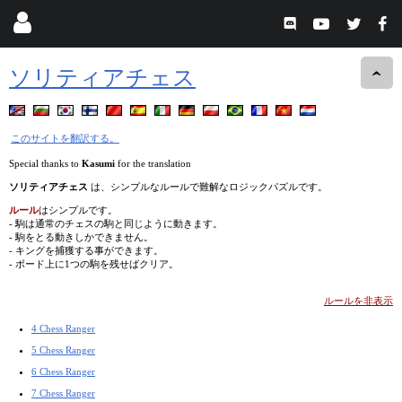
ソリティアチェス
このサイトを翻訳する。
Special thanks to
Kasumi
for the translation
ソリティアチェス
は、シンプルなルールで難解なロジックパズルです。
ルール
はシンプルです。
- 駒は通常のチェスの駒と同じように動きます。
- 駒をとる動きしかできません。
- キングを捕獲する事ができます。
- ボード上に1つの駒を残せばクリア。
ルールを非表示
4 Chess Ranger
5 Chess Ranger
6 Chess Ranger
7 Chess Ranger