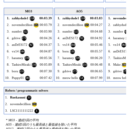
MO3
AO5
A
1.
zahhydude1
00:03.39
1.
zahhydude1
00:03.83
1.
novemdecil
218
218
2.
novemdecillion
00:03.79
2.
novemdecillion
00:04.27
2.
zahhydude
225
225
3.
numbrr
00:03.90
3.
numbrr
00:04.68
3.
numbrr
322
322
322
4.
gdrive
00:04.26
4.
anDrES172
00:04.92
4.
haramey
173
92
23
5.
anDrES172
00:04.37
5.
vx14
00:05.46
5.
vx14
92
184
184
6.
vx14
00:04.87
6.
boru
00:05.57
6.
anDrES172
184
131
7.
haramey
00:05.56
7.
haramey
00:06.20
7.
TashiroMira
239
239
8.
TashiroMiraki
00:05.89
8.
TashiroMiraki
00:06.48
8.
Make
231
231
286
9.
boru
00:07.30
9.
gdrive
00:06.65
9.
gdrive
131
173
173
10.
Puppy01
00:07.42
10.
meow hello
00:07.99
10.
meow hello
103
51
Robots / programmatic solvers
1.
Ruokauuni
33
2.
novemdecillion
225
3.
LSC1111111222
1
* MO3 - 連続3回の平均
AO5 - 連続5回のうち最高値と最低値を除いた平均
AO12 - 連続12回のうち最高値と最低値を除いた平均