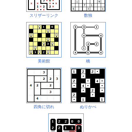
スリザーリンク
数独
美術館
橋
四角に切れ
ぬりかべ