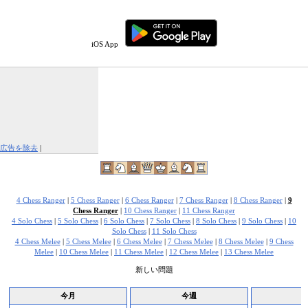
iOS App
広告を除去
|
この広告を報告する
4 Chess Ranger
|
5 Chess Ranger
|
6 Chess Ranger
|
7 Chess Ranger
|
8 Chess Ranger
|
9
Chess Ranger
|
10 Chess Ranger
|
11 Chess Ranger
4 Solo Chess
|
5 Solo Chess
|
6 Solo Chess
|
7 Solo Chess
|
8 Solo Chess
|
9 Solo Chess
|
10
Solo Chess
|
11 Solo Chess
4 Chess Melee
|
5 Chess Melee
|
6 Chess Melee
|
7 Chess Melee
|
8 Chess Melee
|
9 Chess
Melee
|
10 Chess Melee
|
11 Chess Melee
|
12 Chess Melee
|
13 Chess Melee
新しい問題
今月
今週