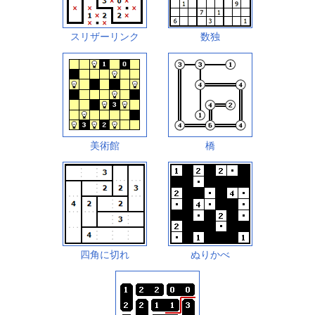
スリザーリンク
数独
美術館
橋
四角に切れ
ぬりかべ