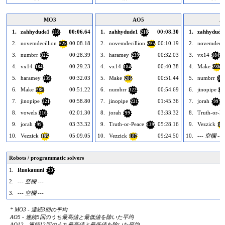
MO3
AO5
A
1.
zahhydude1
00:06.64
1.
zahhydude1
00:08.30
1.
zahhydude
218
218
2.
novemdecillion
00:08.18
2.
novemdecillion
00:10.19
2.
novemdecil
225
225
3.
numbrr
00:28.39
3.
haramey
00:32.03
3.
vx14
322
239
184
4.
vx14
00:29.23
4.
vx14
00:40.38
4.
Make
184
184
286
5.
haramey
00:32.03
5.
Make
00:51.44
5.
numbrr
239
286
322
6.
Make
00:51.22
6.
numbrr
00:54.69
6.
jinopipe
286
322
22
7.
jinopipe
00:58.80
7.
jinopipe
01:45.36
7.
jorah
221
221
99
8.
vowels
02:01.30
8.
jorah
03:33.32
8.
Truth-or-Pe
216
99
9.
jorah
03:33.32
9.
Truth-or-Peace
05:28.16
9.
Vezzick
99
139
18
10.
Vezzick
05:09.05
10.
Vezzick
09:24.50
10.
--- 空欄 ---
187
187
Robots / programmatic solvers
1.
Ruokauuni
33
2.
--- 空欄 ---
3.
--- 空欄 ---
* MO3 - 連続3回の平均
AO5 - 連続5回のうち最高値と最低値を除いた平均
AO12 - 連続12回のうち最高値と最低値を除いた平均