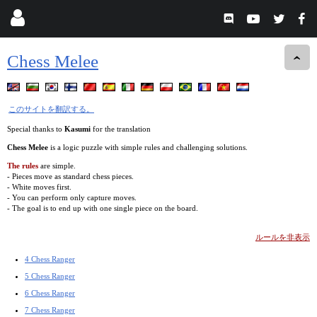
Chess Melee
このサイトを翻訳する。
Special thanks to
Kasumi
for the translation
Chess Melee
is a logic puzzle with simple rules and challenging solutions.
The rules
are simple.
- Pieces move as standard chess pieces.
- White moves first.
- You can perform only capture moves.
- The goal is to end up with one single piece on the board.
ルールを非表示
4 Chess Ranger
5 Chess Ranger
6 Chess Ranger
7 Chess Ranger