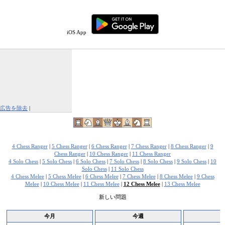
iOS App
広告を除去
|
この広告を報告する
4 Chess Ranger
|
5 Chess Ranger
|
6 Chess Ranger
|
7 Chess Ranger
|
8 Chess Ranger
|
9
Chess Ranger
|
10 Chess Ranger
|
11 Chess Ranger
4 Solo Chess
|
5 Solo Chess
|
6 Solo Chess
|
7 Solo Chess
|
8 Solo Chess
|
9 Solo Chess
|
10
Solo Chess
|
11 Solo Chess
4 Chess Melee
|
5 Chess Melee
|
6 Chess Melee
|
7 Chess Melee
|
8 Chess Melee
|
9 Chess
Melee
|
10 Chess Melee
|
11 Chess Melee
|
12 Chess Melee
|
13 Chess Melee
新しい問題
今月
今週